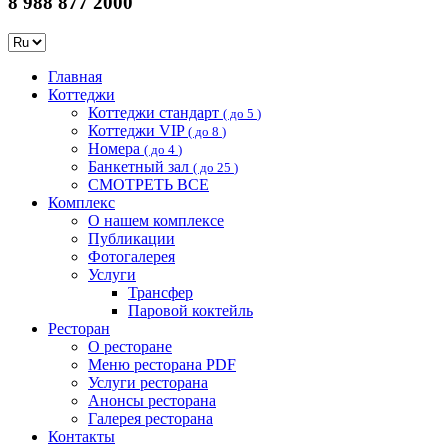
8 988 877 2000
Главная
Коттеджи
Коттеджи стандарт
( до 5
)
Коттеджи VIP
( до 8
)
Номера
( до 4
)
Банкетный зал
( до 25
)
СМОТРЕТЬ ВСЕ
Комплекс
О нашем комплексе
Публикации
Фотогалерея
Услуги
Трансфер
Паровой коктейль
Ресторан
О ресторане
Меню ресторана
PDF
Услуги ресторана
Анонсы ресторана
Галерея ресторана
Контакты