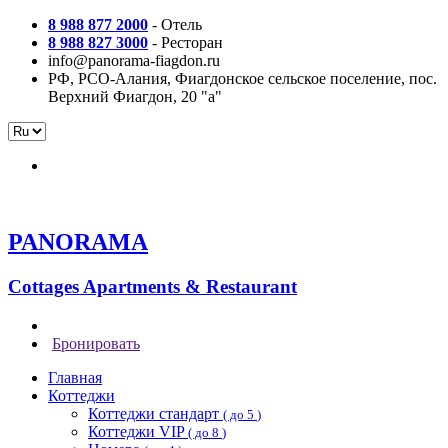
8 988 877 2000
- Отель
8 988 827 3000
- Ресторан
info@panorama-fiagdon.ru
РФ, РСО-Алания, Фиагдонское сельское поселение, пос.
Верхний Фиагдон, 20 "а"
PANORAMA
Сottages Apartments
& Restaurant
Бронировать
Главная
Коттеджи
Коттеджи стандарт
( до 5
)
Коттеджи VIP
( до 8
)