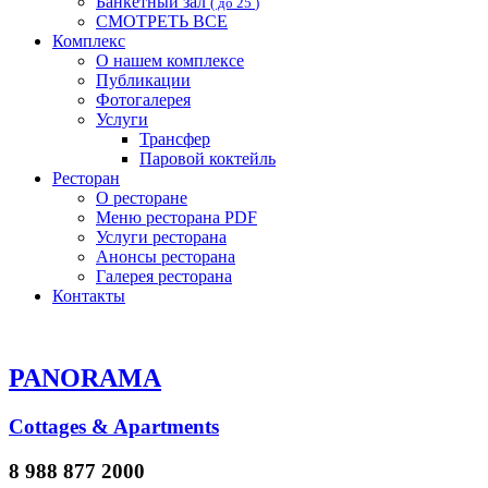
Банкетный зал
( до 25
)
СМОТРЕТЬ ВСЕ
Комплекс
О нашем комплексе
Публикации
Фотогалерея
Услуги
Трансфер
Паровой коктейль
Ресторан
О ресторане
Меню ресторана
PDF
Услуги ресторана
Анонсы ресторана
Галерея ресторана
Контакты
PANORAMA
Сottages & Apartments
8 988 877 2000