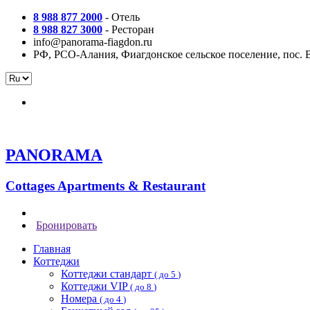
8 988 877 2000
- Отель
8 988 827 3000
- Ресторан
info@panorama-fiagdon.ru
РФ, РСО-Алания, Фиагдонское сельское поселение, пос. 
PANORAMA
Сottages Apartments
& Restaurant
Бронировать
Главная
Коттеджи
Коттеджи стандарт
( до 5
)
Коттеджи VIP
( до 8
)
Номера
( до 4
)